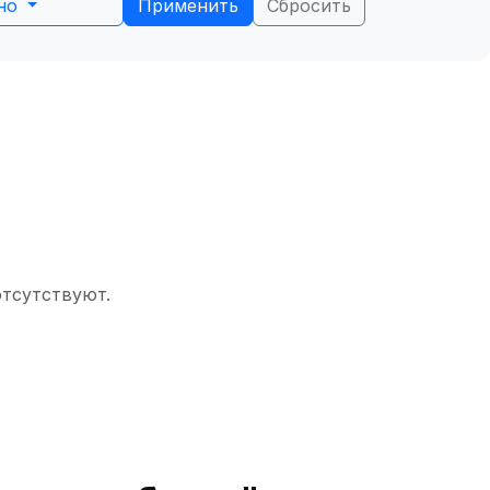
ьно
Применить
Сбросить
отсутствуют.