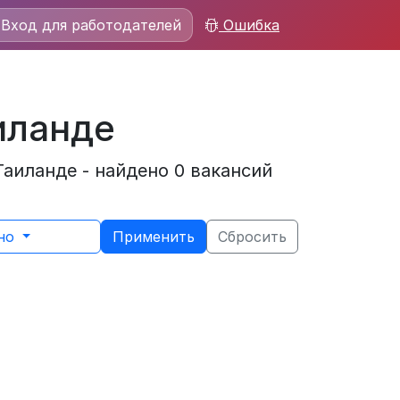
Вход для работодателей
Ошибка
иланде
аиланде - найдено 0 вакансий
ьно
Применить
Сбросить