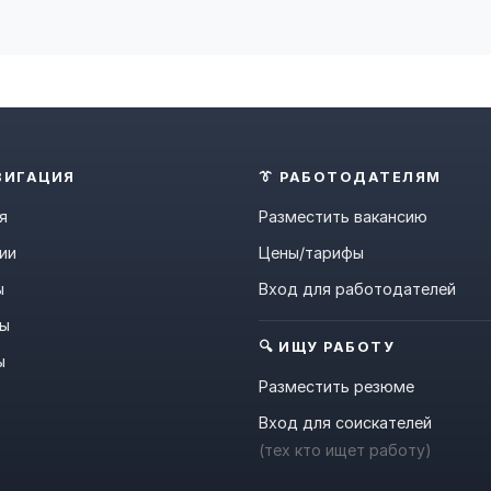
ВИГАЦИЯ
👔 РАБОТОДАТЕЛЯМ
я
Разместить вакансию
ии
Цены/тарифы
ы
Вход для работодателей
ны
🔍 ИЩУ РАБОТУ
ы
Разместить резюме
Вход для соискателей
(тех кто ищет работу)