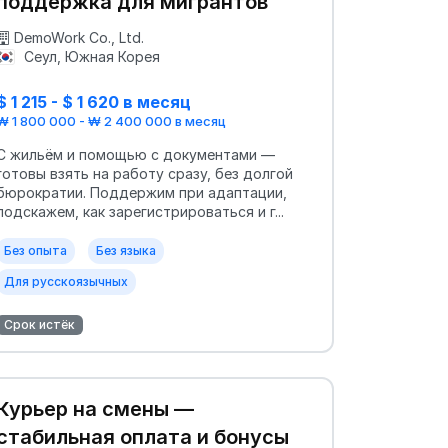
поддержка для мигрантов
DemoWork Co., Ltd.
Сеул, Южная Корея
$ 1 215 - $ 1 620 в месяц
₩ 1 800 000 - ₩ 2 400 000 в месяц
С жильём и помощью с документами —
готовы взять на работу сразу, без долгой
бюрократии. Поддержим при адаптации,
подскажем, как зарегистрироваться и г...
Без опыта
Без языка
Для русскоязычных
Срок истёк
Курьер на смены —
стабильная оплата и бонусы