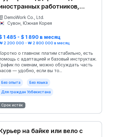
иностранных работников,
гибкий график
DemoWork Co., Ltd.
Сувон, Южная Корея
$ 1 485 - $ 1 890 в месяц
₩ 2 200 000 - ₩ 2 800 000 в месяц
Коротко о главном: платим стабильно, есть
помощь с адаптацией и базовый инструктаж.
График по сменам, можно обсуждать часть
часов — удобно, если вы то...
Без опыта
Без языка
Для граждан Узбекистана
Срок истёк
Курьер на байке или вело с