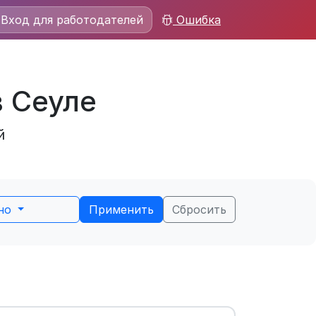
Вход для работодателей
Ошибка
в Сеуле
й
ьно
Применить
Сбросить