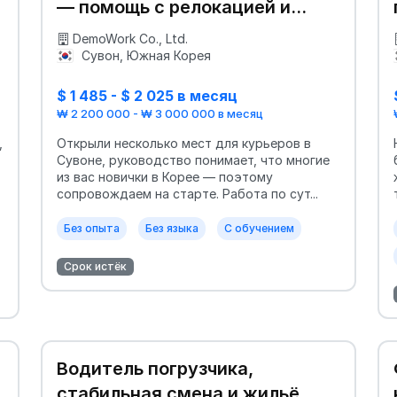
— помощь с релокацией и
адаптацией
DemoWork Co., Ltd.
Сувон, Южная Корея
$ 1 485 - $ 2 025 в месяц
₩ 2 200 000 - ₩ 3 000 000 в месяц
,
Открыли несколько мест для курьеров в
Сувоне, руководство понимает, что многие
из вас новички в Корее — поэтому
сопровождаем на старте. Работа по сут...
Без опыта
Без языка
С обучением
Срок истёк
Водитель погрузчика,
стабильная смена и жильё