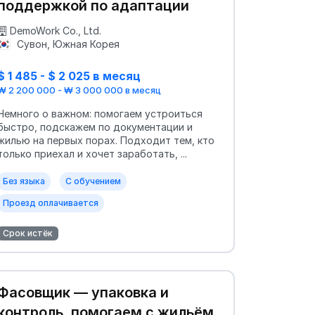
поддержкой по адаптации
DemoWork Co., Ltd.
Сувон, Южная Корея
$ 1 485 - $ 2 025 в месяц
₩ 2 200 000 - ₩ 3 000 000 в месяц
Немного о важном: помогаем устроиться
быстро, подскажем по документации и
жилью на первых порах. Подходит тем, кто
только приехал и хочет заработать, ...
Без языка
С обучением
Проезд оплачивается
Срок истёк
Фасовщик — упаковка и
контроль, помогаем с жильём