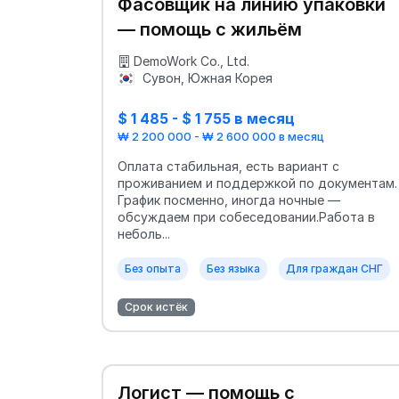
Фасовщик на линию упаковки
— помощь с жильём
DemoWork Co., Ltd.
Сувон, Южная Корея
$ 1 485 - $ 1 755 в месяц
₩ 2 200 000 - ₩ 2 600 000 в месяц
Оплата стабильная, есть вариант с
проживанием и поддержкой по документам.
График посменно, иногда ночные —
обсуждаем при собеседовании.Работа в
неболь...
Без опыта
Без языка
Для граждан СНГ
Срок истёк
Логист — помощь с