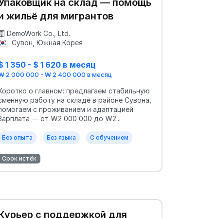
Упаковщик на склад — помощь
и жильё для мигрантов
DemoWork Co., Ltd.
Сувон, Южная Корея
$ 1 350 - $ 1 620 в месяц
₩ 2 000 000 - ₩ 2 400 000 в месяц
Коротко о главном: предлагаем стабильную
сменную работу на складе в районе Сувона,
помогаем с проживанием и адаптацией.
Зарплата — от ₩2 000 000 до ₩2...
Без опыта
Без языка
С обучением
Срок истёк
Курьер с поддержкой для