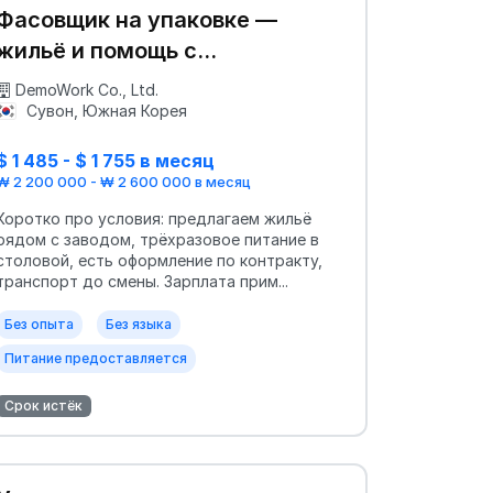
Фасовщик на упаковке —
жильё и помощь с
документами
DemoWork Co., Ltd.
Сувон, Южная Корея
$ 1 485 - $ 1 755 в месяц
₩ 2 200 000 - ₩ 2 600 000 в месяц
Коротко про условия: предлагаем жильё
рядом с заводом, трёхразовое питание в
столовой, есть оформление по контракту,
транспорт до смены. Зарплата прим...
Без опыта
Без языка
Питание предоставляется
Срок истёк