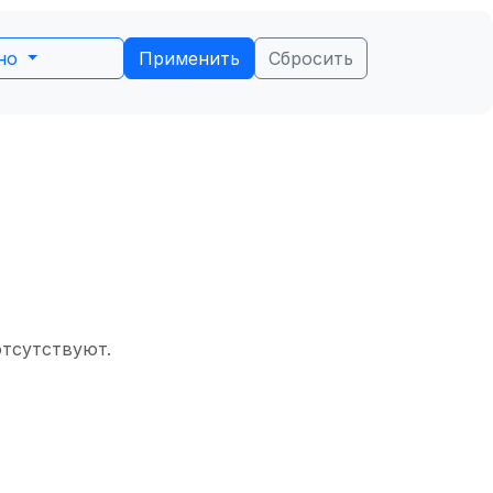
ьно
Применить
Сбросить
отсутствуют.