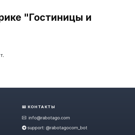
рике "Гостиницы и
т.
📧 КОНТАКТЫ
info@rabotago.com
support: @rabotagocom_bot