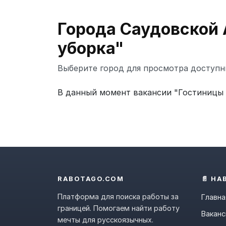
Города Саудовской 
уборка"
Выберите город для просмотра доступн
В данный момент вакансии "Гостиницы 
RABOTAGO.COM
📄 НА
Платформа для поиска работы за
Главна
границей. Помогаем найти работу
Ваканс
мечты для русскоязычных.