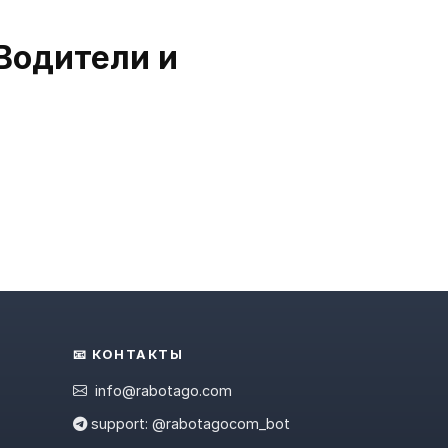
Водители и
📧 КОНТАКТЫ
info@rabotago.com
support: @rabotagocom_bot