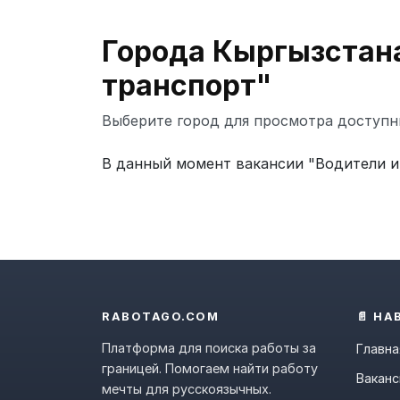
Города Кыргызстана
транспорт"
Выберите город для просмотра доступн
В данный момент вакансии "Водители и 
RABOTAGO.COM
📄 НА
Платформа для поиска работы за
Главна
границей. Помогаем найти работу
Ваканс
мечты для русскоязычных.