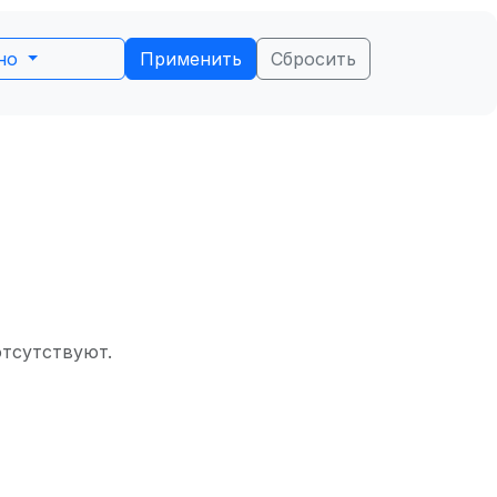
ьно
Применить
Сбросить
отсутствуют.