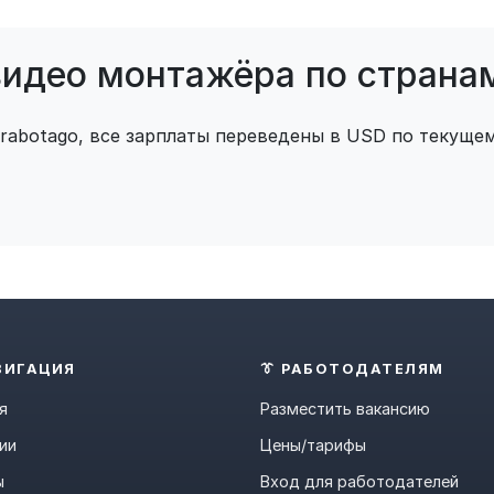
видео монтажёра по страна
 rabotago, все зарплаты переведены в USD по текущем
ВИГАЦИЯ
👔 РАБОТОДАТЕЛЯМ
я
Разместить вакансию
ии
Цены/тарифы
ы
Вход для работодателей