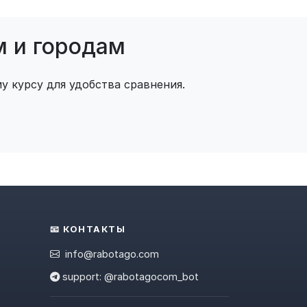
м и городам
у курсу для удобства сравнения.
📧 КОНТАКТЫ
info@rabotago.com
support: @rabotagocom_bot