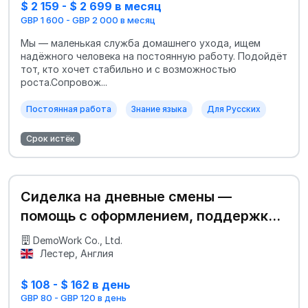
$ 2 159 - $ 2 699 в месяц
GBP 1 600 - GBP 2 000 в месяц
Мы — маленькая служба домашнего ухода, ищем
надёжного человека на постоянную работу. Подойдёт
тот, кто хочет стабильно и с возможностью
роста.Сопровож...
Постоянная работа
Знание языка
Для Русских
Срок истёк
Сиделка на дневные смены —
помощь с оформлением, поддержка
при переезде
DemoWork Co., Ltd.
Лестер, Англия
$ 108 - $ 162 в день
GBP 80 - GBP 120 в день