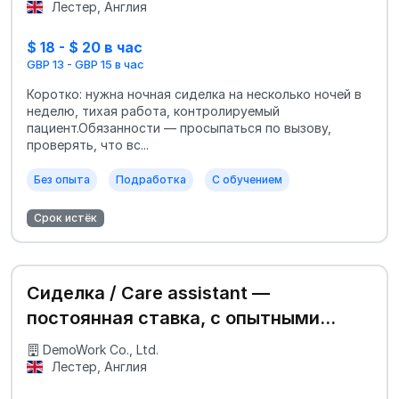
Лестер, Англия
$ 18 - $ 20 в час
GBP 13 - GBP 15 в час
Коротко: нужна ночная сиделка на несколько ночей в
неделю, тихая работа, контролируемый
пациент.Обязанности — просыпаться по вызову,
проверять, что вс...
Без опыта
Подработка
С обучением
Срок истёк
Сиделка / Care assistant —
постоянная ставка, с опытными
наставниками
DemoWork Co., Ltd.
Лестер, Англия