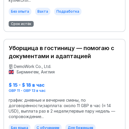
кухни.Опл...
Без опыта
Вахта
Подработка
Срок истёк
Уборщица в гостиницу — помогаю с
документами и адаптацией
DemoWork Co., Ltd.
Бирмингем, Англия
$ 15 - $ 18 в час
GBP 11 - GBP 13 в час
график: дневные и вечерние смены, по
договорённости;зарплата: около 11 GBP в час (≈ 14
USD), выплата раз в 2 недели;первые пару недель —
сопровождение...
Без языка
С обучением
Для беженцев