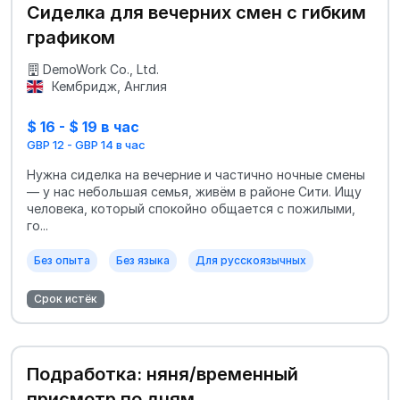
Сиделка для вечерних смен с гибким
графиком
DemoWork Co., Ltd.
Кембридж, Англия
$ 16 - $ 19 в час
GBP 12 - GBP 14 в час
Нужна сиделка на вечерние и частично ночные смены
— у нас небольшая семья, живём в районе Сити. Ищу
человека, который спокойно общается с пожилыми,
го...
Без опыта
Без языка
Для русскоязычных
Срок истёк
Подработка: няня/временный
присмотр по дням