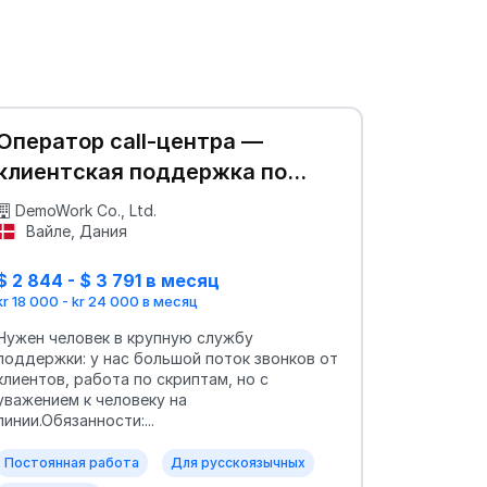
Оператор call‑центра —
клиентская поддержка по
телефону
DemoWork Co., Ltd.
Вайле, Дания
$ 2 844 - $ 3 791 в месяц
kr 18 000 - kr 24 000 в месяц
Нужен человек в крупную службу
поддержки: у нас большой поток звонков от
клиентов, работа по скриптам, но с
уважением к человеку на
линии.Обязанности:...
Постоянная работа
Для русскоязычных