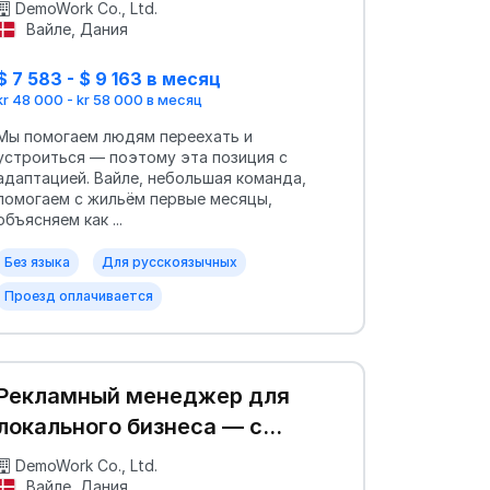
DemoWork Co., Ltd.
Вайле, Дания
$ 7 583 - $ 9 163 в месяц
kr 48 000 - kr 58 000 в месяц
Мы помогаем людям переехать и
устроиться — поэтому эта позиция с
адаптацией. Вайле, небольшая команда,
помогаем с жильём первые месяцы,
объясняем как ...
Без языка
Для русскоязычных
Проезд оплачивается
Рекламный менеджер для
локального бизнеса — с
руками и головой
DemoWork Co., Ltd.
Вайле, Дания