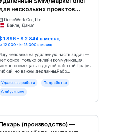
Удалённый SMM/маркетолог
для нескольких проектов
(частичная занятость)
DemoWork Co., Ltd.
Вайле, Дания
$ 1 896 - $ 2 844 в месяц
kr 12 000 - kr 18 000 в месяц
Ищу человека на удалённую часть задач —
нет офиса, только онлайн коммуникация,
можно совмещать с другой работой. График
гибкий, но важны дедлайны.Рабо...
Удалённая работа
Подработка
С обучением
Пекарь (производство) —