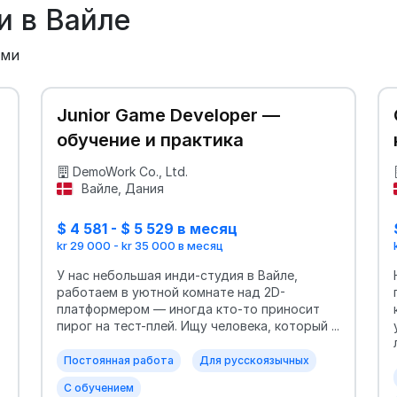
и в Вайле
ыми
Junior Game Developer —
обучение и практика
DemoWork Co., Ltd.
Вайле, Дания
$ 4 581 - $ 5 529 в месяц
kr 29 000 - kr 35 000 в месяц
У нас небольшая инди-студия в Вайле,
работаем в уютной комнате над 2D-
платформером — иногда кто-то приносит
пирог на тест-плей. Ищу человека, который ...
Постоянная работа
Для русскоязычных
С обучением