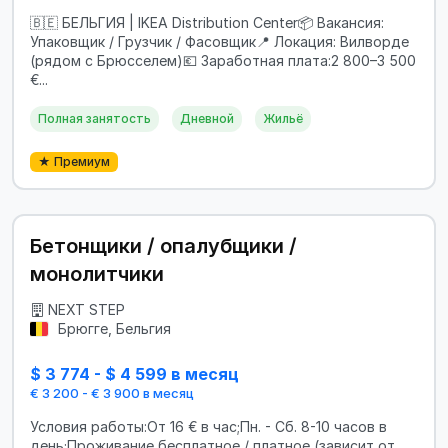
🇧🇪 БЕЛЬГИЯ | IKEA Distribution Center📦 Вакансия:
Упаковщик / Грузчик / Фасовщик📍 Локация: Вилворде
(рядом с Брюсселем)💶 Заработная плата:2 800–3 500
€...
Полная занятость
Дневной
Жильё
★ Премиум
Бетонщики / опалубщики /
монолитчики
NEXT STEP
Брюгге, Бельгия
$ 3 774 - $ 4 599 в месяц
€ 3 200 - € 3 900 в месяц
Условия работы:От 16 € в час;Пн. - Сб. 8-10 часов в
день;Проживание бесплатное / платное (зависит от