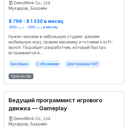
DemoWork Co., Ltd.
Мухаррак, Бахрейн
$ 798 - $ 1 330 в месяц
.د.ب 300 - .د.ب 500 в месяц
Нужен человек в небольшую студию: делаем
мобильную игру, правим механику и готовим к soft-
launch. Подойдёт разработчик, который быстро
встраивается в ...
Без языка
С обучением
Для граждан СНГ
Срок истёк
Ведущий программист игрового
движка — Gameplay
DemoWork Co., Ltd.
Мухаррак, Бахрейн