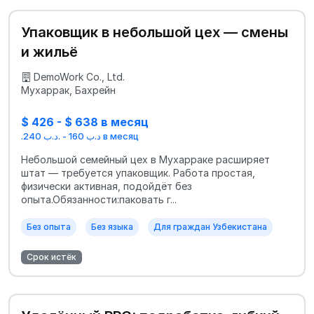
Упаковщик в небольшой цех — смены
и жильё
DemoWork Co., Ltd.
Мухаррак, Бахрейн
$ 426 - $ 638 в месяц
.د.ب 160 - .د.ب 240 в месяц
Небольшой семейный цех в Мухарраке расширяет
штат — требуется упаковщик. Работа простая,
физически активная, подойдёт без
опыта.Обязанности:паковать г...
Без опыта
Без языка
Для граждан Узбекистана
Срок истёк