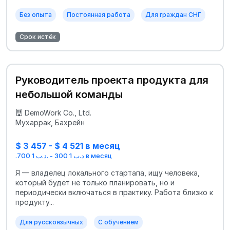
Без опыта
Постоянная работа
Для граждан СНГ
Срок истёк
Руководитель проекта продукта для
небольшой команды
DemoWork Co., Ltd.
Мухаррак, Бахрейн
$ 3 457 - $ 4 521 в месяц
.د.ب 1 300 - .د.ب 1 700 в месяц
Я — владелец локального стартапа, ищу человека,
который будет не только планировать, но и
периодически включаться в практику. Работа близко к
продукту...
Для русскоязычных
С обучением