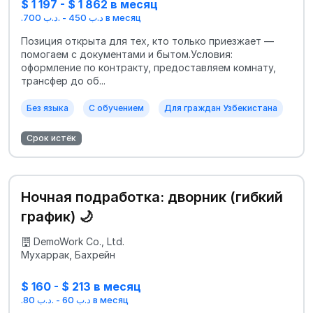
$ 1 197 - $ 1 862 в месяц
.د.ب 450 - .د.ب 700 в месяц
Позиция открыта для тех, кто только приезжает —
помогаем с документами и бытом.Условия:
оформление по контракту, предоставляем комнату,
трансфер до об...
Без языка
С обучением
Для граждан Узбекистана
Срок истёк
Ночная подработка: дворник (гибкий
график) 🌙
DemoWork Co., Ltd.
Мухаррак, Бахрейн
$ 160 - $ 213 в месяц
.د.ب 60 - .د.ب 80 в месяц