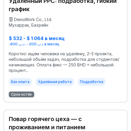
Удалённый PPC: подработка, гибкий
график
DemoWork Co., Ltd.
Мухаррак, Бахрейн
$ 532 - $ 1 064 в месяц
.د.ب 200 - .د.ب 400 в месяц
Коротко: ищем человека на удалёнку, 2–3 проекта,
небольшой объём задач, подработка для студентов/
начинающих. Оплата фикс — 250 BHD + небольшой
процент...
Без опыта
Удалённая работа
Подработка
Срок истёк
Повар горячего цеха — с
проживанием и питанием