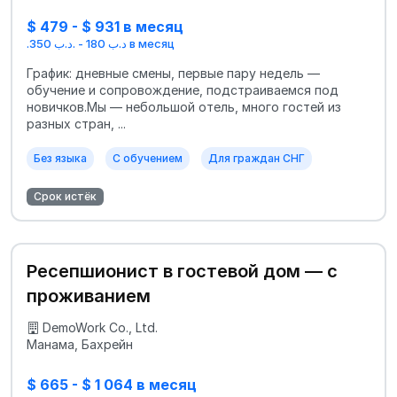
$ 479 - $ 931 в месяц
.د.ب 180 - .د.ب 350 в месяц
График: дневные смены, первые пару недель —
обучение и сопровождение, подстраиваемся под
новичков.Мы — небольшой отель, много гостей из
разных стран, ...
Без языка
С обучением
Для граждан СНГ
Срок истёк
Ресепшионист в гостевой дом — с
проживанием
DemoWork Co., Ltd.
Манама, Бахрейн
$ 665 - $ 1 064 в месяц