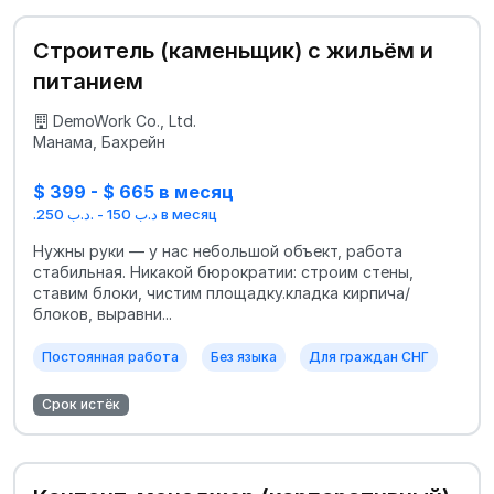
Строитель (каменьщик) с жильём и
питанием
DemoWork Co., Ltd.
Манама, Бахрейн
$ 399 - $ 665 в месяц
.د.ب 150 - .د.ب 250 в месяц
Нужны руки — у нас небольшой объект, работа
стабильная. Никакой бюрократии: строим стены,
ставим блоки, чистим площадку.кладка кирпича/
блоков, выравни...
Постоянная работа
Без языка
Для граждан СНГ
Срок истёк