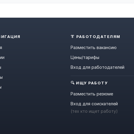
ВИГАЦИЯ
👔 РАБОТОДАТЕЛЯМ
я
Разместить вакансию
ии
Цены/тарифы
ы
Вход для работодателей
ны
🔍 ИЩУ РАБОТУ
ы
Разместить резюме
Вход для соискателей
(тех кто ищет работу)