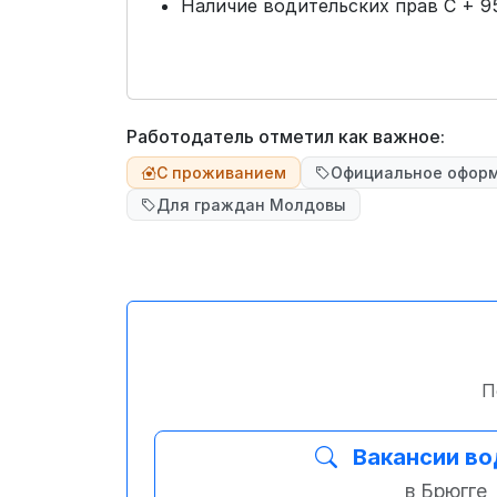
Наличие водительских прав С + 95
Работодатель отметил как важное:
С проживанием
Официальное офор
Для граждан Молдовы
П
Вакансии в
в Брюгге