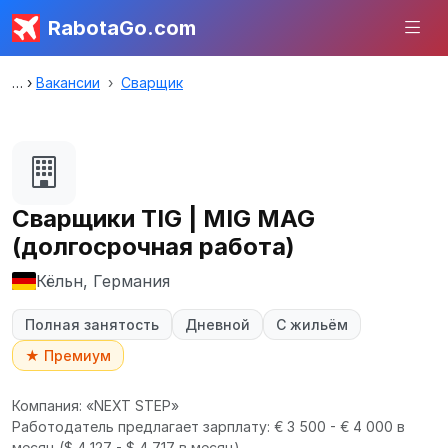
RabotaGo.com
Вакансии
Сварщик
Сварщики TIG | MIG MAG
(долгосрочная работа)
Кёльн, Германия
Полная занятость
Дневной
С жильём
★ Премиум
Компания: «NEXT STEP»
Работодатель предлагает зарплату: € 3 500 - € 4 000 в
месяц
($ 4 127 - $ 4 717 в месяц).