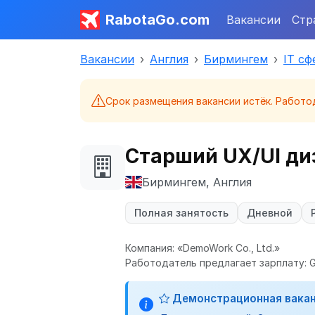
RabotaGo.com
Вакансии
Стр
Вакансии
Англия
Бирмингем
IT сф
Срок размещения вакансии истёк. Работо
Старший UX/UI ди
Бирмингем, Англия
Полная занятость
Дневной
Компания: «DemoWork Co., Ltd.»
Работодатель предлагает зарплату: G
Демонстрационная вака