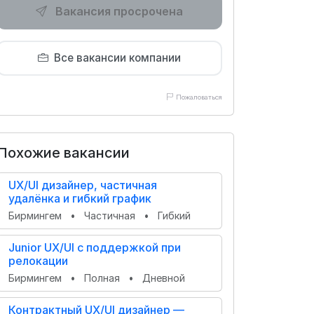
Вакансия просрочена
Все вакансии компании
Пожаловаться
Похожие вакансии
UX/UI дизайнер, частичная
удалёнка и гибкий график
Бирмингем
•
Частичная
•
Гибкий
Junior UX/UI с поддержкой при
релокации
Бирмингем
•
Полная
•
Дневной
Контрактный UX/UI дизайнер —