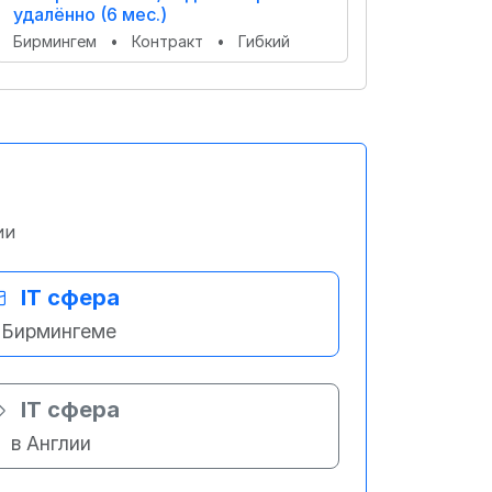
удалённо (6 мес.)
Бирмингем
•
Контракт
•
Гибкий
ии
IT сфера
 Бирмингеме
IT сфера
в Англии