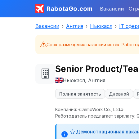
RabotaGo.com
Вакансии
Стр
Вакансии
Англия
Ньюкасл
IT сфер
Срок размещения вакансии истёк. Работо
Senior Product/T
Ньюкасл, Англия
Полная занятость
Дневной
Компания: «DemoWork Co., Ltd.»
Работодатель предлагает зарплату: G
Демонстрационная вака