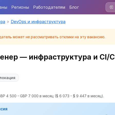
аны
Регионы
Работодателям
Блог
ера
DevOps и инфраструктура
датель может не рассматривать отклики на эту вакансию.
женер — инфраструктура и CI/
локация
BP 4 500 - GBP 7 000 в месяц
($ 6 073 - $ 9 447 в месяц).
нсия