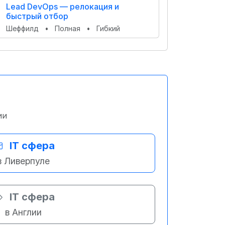
Lead DevOps — релокация и
быстрый отбор
Шеффилд
•
Полная
•
Гибкий
ии
IT сфера
в Ливерпуле
IT сфера
в Англии