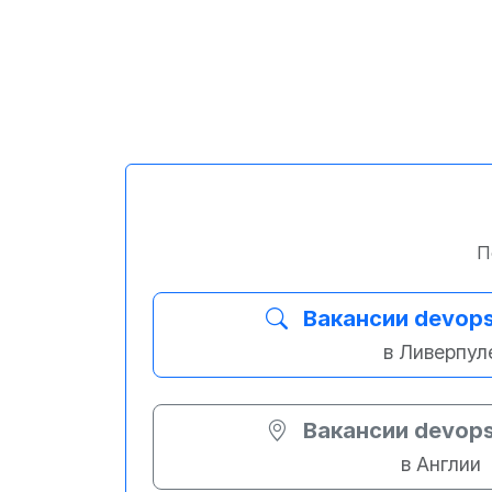
П
Вакансии devop
в Ливерпул
Вакансии devop
в Англии