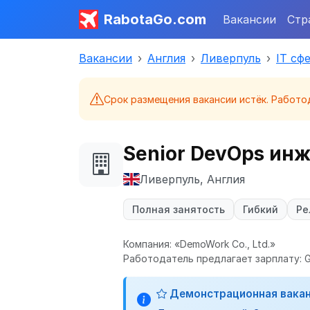
RabotaGo.com
Вакансии
Стр
Вакансии
Англия
Ливерпуль
IT сф
Срок размещения вакансии истёк. Работо
Senior DevOps ин
Ливерпуль, Англия
Полная занятость
Гибкий
Ре
Компания: «DemoWork Co., Ltd.»
Работодатель предлагает зарплату: G
Демонстрационная вака