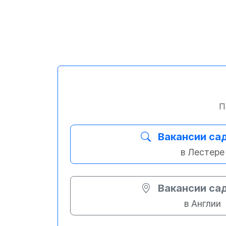
П
Вакансии са
в Лестере
Вакансии са
в Англии