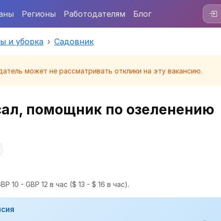
аны
Регионы
Работодателям
Блог
ы и уборка
Садовник
датель может не рассматривать отклики на эту вакансию.
ал, помощник по озеленению
P 10 - GBP 12 в час
($ 13 - $ 16 в час).
нсия