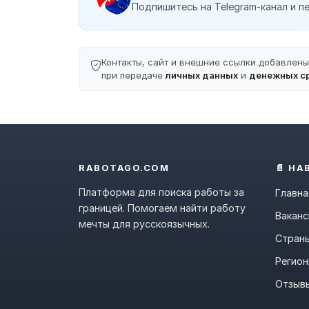
Подпишитесь на Telegram-канал и пе
Контакты, сайт и внешние ссылки добавлен
при передаче
личных данных
и
денежных с
RABOTAGO.COM
📄 НА
Платформа для поиска работы за
Главна
границей. Помогаем найти работу
Ваканс
мечты для русскоязычных.
Стран
Регио
Отзыв