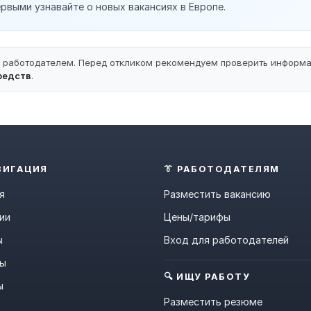
рвыми узнавайте о новых вакансиях в Европе.
ы работодателем. Перед откликом рекомендуем проверить информ
редств
.
ВИГАЦИЯ
👔 РАБОТОДАТЕЛЯМ
я
Разместить вакансию
ии
Цены/тарифы
ы
Вход для работодателей
ны
🔍 ИЩУ РАБОТУ
ы
Разместить резюме