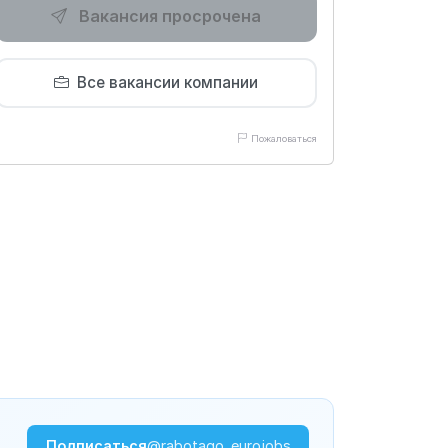
Вакансия просрочена
Все вакансии компании
Пожаловаться
Подписаться
@rabotago_eurojobs