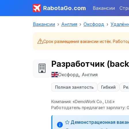
RabotaGo.com
Вакансии
Стр
Вакансии
Англия
Оксфорд
Удалённ
Срок размещения вакансии истёк. Работо
Разработчик (bac
Оксфорд, Англия
Полная занятость
Гибкий
Ре
Компания: «DemoWork Co., Ltd.»
Работодатель предлагает зарплату: G
Демонстрационная вака