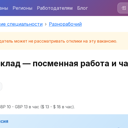
аны
Регионы
Работодателям
Блог
ие специальности
Разнорабочий
датель может не рассматривать отклики на эту вакансию.
склад — посменная работа и ч
P 10 - GBP 13 в час
($ 13 - $ 18 в час).
нсия