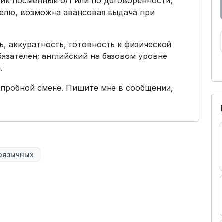
фик посменный 6/1 или по договорённости,
делю, возможна авансовая выдача при
, аккуратность, готовность к физической
бязателен; английский на базовом уровне
.
 пробной смене. Пишите мне в сообщении,
оязычных