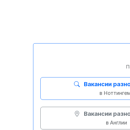
П
Вакансии разн
в Ноттинге
Вакансии разн
в Англии