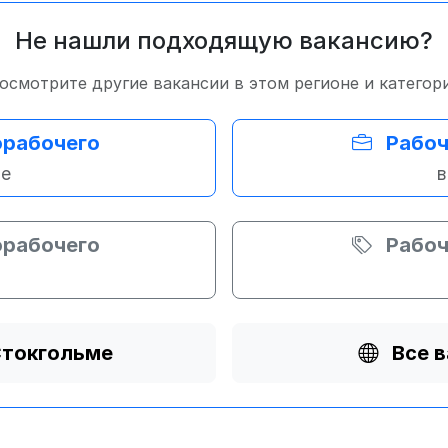
Не нашли подходящую вакансию?
осмотрите другие вакансии в этом регионе и категор
орабочего
Рабоч
ме
в
орабочего
Рабоч
Стокгольме
Все 