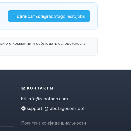
Подписаться
@rabotago_eurojobs
ацию о компании и соблюдать осторожность
📧 КОНТАКТЫ
info@rabotago.com
support: @rabotagocom_bot
Политика конфиденциальности