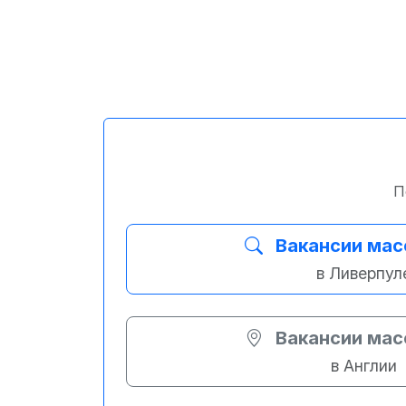
П
Вакансии ма
в Ливерпул
Вакансии ма
в Англии