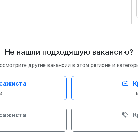
Не нашли подходящую вакансию?
осмотрите другие вакансии в этом регионе и категор
ссажиста
К
е
ссажиста
К