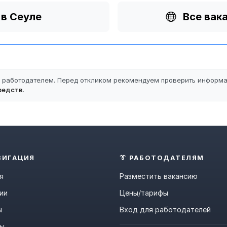
 в Сеуле
Все вак
ы работодателем. Перед откликом рекомендуем проверить информ
редств
.
ВИГАЦИЯ
👔 РАБОТОДАТЕЛЯМ
я
Разместить вакансию
ии
Цены/тарифы
ы
Вход для работодателей
ны