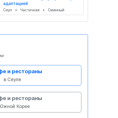
адаптацией
Сеул
•
Частичная
•
Сменный
ии
фе и рестораны
в Сеуле
фе и рестораны
 Южной Корее