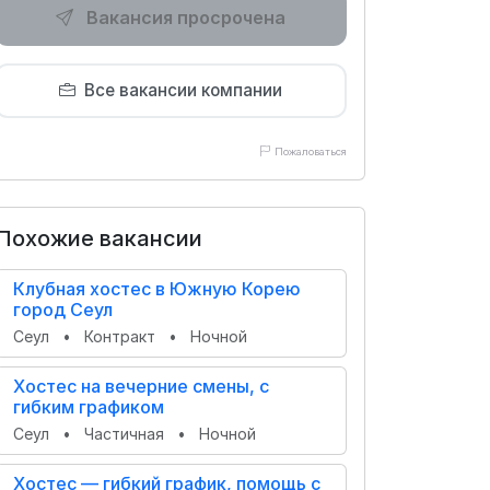
Вакансия просрочена
Все вакансии компании
Пожаловаться
Похожие вакансии
Клубная хостес в Южную Корею
город Сеул
Сеул
•
Контракт
•
Ночной
Хостес на вечерние смены, с
гибким графиком
Сеул
•
Частичная
•
Ночной
Хостес — гибкий график, помощь с