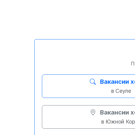
П
Вакансии х
в Сеуле
Вакансии х
в Южной Кор