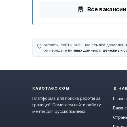
Все вакансии
Контакты, сайт и внешние ссылки добавлен
при передаче
личных данных
и
денежных с
RABOTAGO.COM
📄 НА
Платформа для поиска работы за
Главна
границей. Помогаем найти работу
Ваканс
мечты для русскоязычных.
Стран
Регио