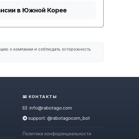
ансии в Южной Корее
ацию о компании и соблюдать осторожность
📧 КОНТАКТЫ
info@rabotago.com
support: @rabotagocom_bot
Политика конфиденциальности