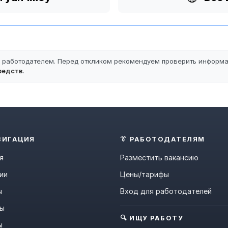
ы работодателем. Перед откликом рекомендуем проверить информ
редств
.
ВИГАЦИЯ
👔 РАБОТОДАТЕЛЯМ
я
Разместить вакансию
ии
Цены/тарифы
ы
Вход для работодателей
ны
🔍 ИЩУ РАБОТУ
ы