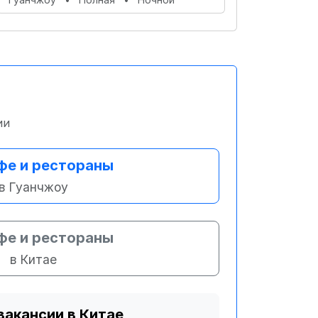
ии
фе и рестораны
в Гуанчжоу
фе и рестораны
в Китае
вакансии в Китае