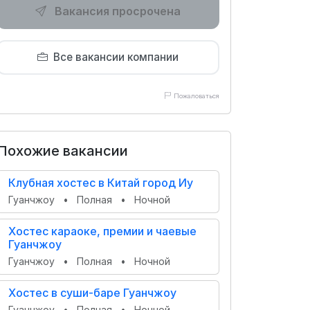
Вакансия просрочена
Все вакансии компании
Пожаловаться
Похожие вакансии
Клубная хостес в Китай город Иу
Гуанчжоу
•
Полная
•
Ночной
Хостес караоке, премии и чаевые
Гуанчжоу
Гуанчжоу
•
Полная
•
Ночной
Хостес в суши-баре Гуанчжоу
Гуанчжоу
•
Полная
•
Ночной