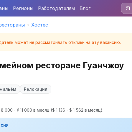
аны
Регионы
Работодателям
Блог
 рестораны
Хостес
датель может не рассматривать отклики на эту вакансию.
семейном ресторане Гуанчжоу
 жильём
Релокация
8 000 - ¥ 11 000 в месяц
($ 1 136 - $ 1 562 в месяц).
нсия