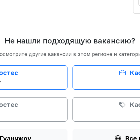
Не нашли подходящую вакансию?
осмотрите другие вакансии в этом регионе и категор
остес
Ка
у
остес
Ка
 Гуанчжоу
Все 