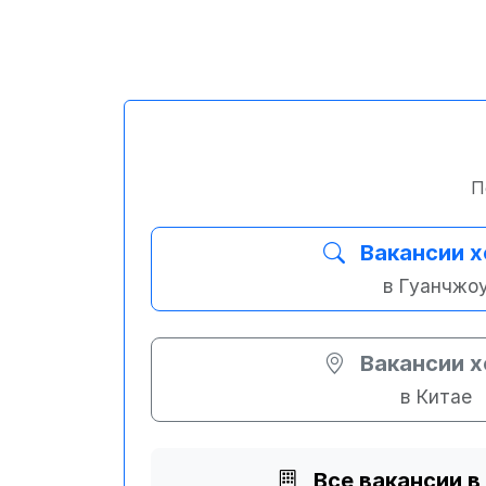
П
Вакансии х
в Гуанчжо
Вакансии х
в Китае
Все вакансии в