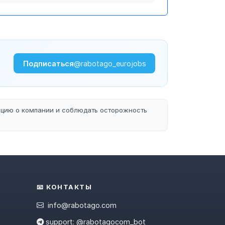
Подписаться
@rabotago_eurojobs
ацию о компании и соблюдать осторожность
📧 КОНТАКТЫ
info@rabotago.com
support: @rabotagocom_bot