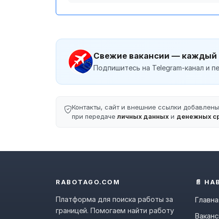
Свежие вакансии — каждый
Подпишитесь на Telegram-канал и пе
Контакты, сайт и внешние ссылки добавлен
при передаче
личных данных
и
денежных с
RABOTAGO.COM
📄 НА
Платформа для поиска работы за
Главна
границей. Помогаем найти работу
Ваканс