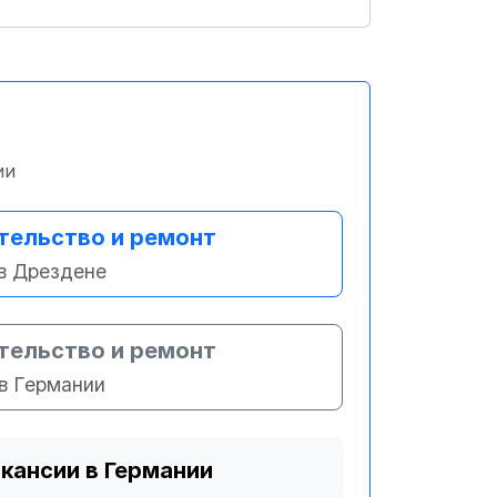
ии
тельство и ремонт
в Дрездене
тельство и ремонт
в Германии
акансии в Германии