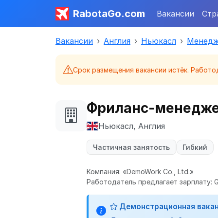
RabotaGo.com
Вакансии
Стр
Вакансии
Англия
Ньюкасл
Менед
Срок размещения вакансии истёк. Работо
Фриланс-менеджер
Ньюкасл, Англия
Частичная занятость
Гибкий
Компания: «DemoWork Co., Ltd.»
Работодатель предлагает зарплату: G
Демонстрационная вака