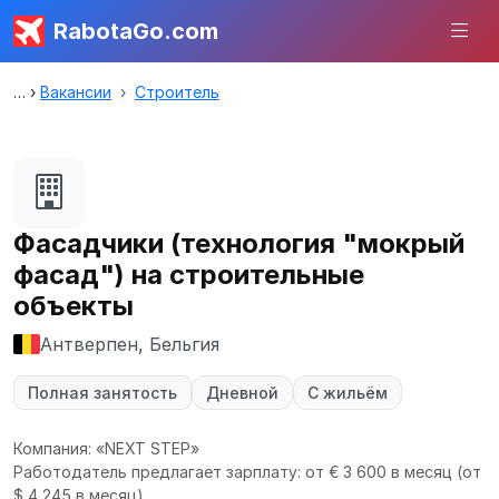
RabotaGo.com
Вакансии
Строитель
Фасадчики (технология "мокрый
фасад") на строительные
объекты
Антверпен, Бельгия
Полная занятость
Дневной
С жильём
Компания: «NEXT STEP»
Работодатель предлагает зарплату: от € 3 600 в месяц
(от
$ 4 245 в месяц).