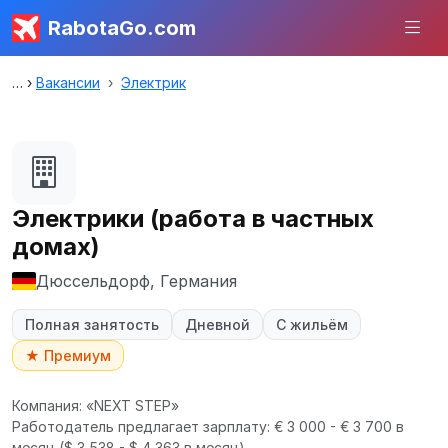
RabotaGo.com
Вакансии
Электрик
Электрики (работа в частных
домах)
Дюссельдорф, Германия
Полная занятость
Дневной
С жильём
★ Премиум
Компания: «NEXT STEP»
Работодатель предлагает зарплату: € 3 000 - € 3 700 в
месяц
($ 3 538 - $ 4 363 в месяц).