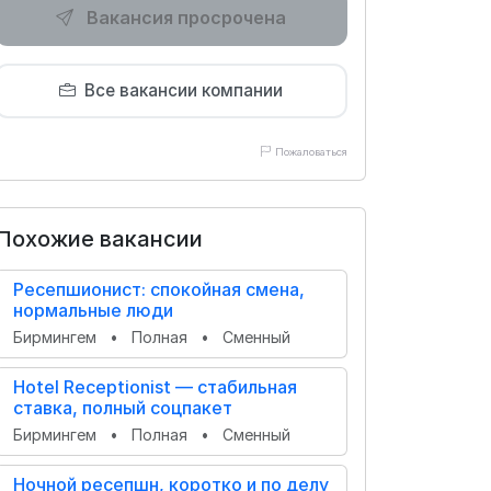
Вакансия просрочена
Все вакансии компании
Пожаловаться
Похожие вакансии
Ресепшионист: спокойная смена,
нормальные люди
Бирмингем
•
Полная
•
Сменный
Hotel Receptionist — стабильная
ставка, полный соцпакет
Бирмингем
•
Полная
•
Сменный
Ночной ресепшн, коротко и по делу