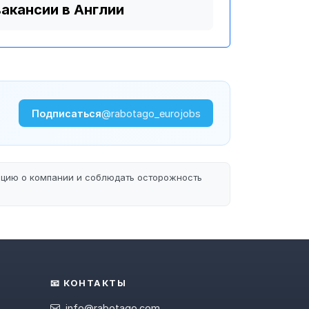
вакансии в Англии
Подписаться
@rabotago_eurojobs
ацию о компании и соблюдать осторожность
📧 КОНТАКТЫ
info@rabotago.com