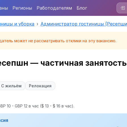
аны
Регионы
Работодателям
Блог
иницы и уборка
Администратор гостиницы (Ресепши
датель может не рассматривать отклики на эту вакансию.
сепшн — частичная занятость
С жильём
Релокация
P 10 - GBP 12 в час
($ 13 - $ 16 в час).
нсия