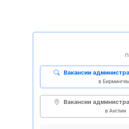
П
Вакансии администр
в Бирминге
Вакансии администр
в Англии