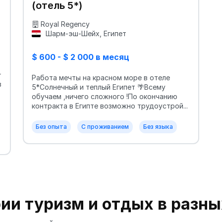
(отель 5*)
Royal Regency
Шарм-эш-Шейх, Египет
$ 600 - $ 2 000 в месяц
★
Работа мечты на красном море в отеле
в
5*Солнечный и теплый Египет 🌴Всему
обучаем ,ничего сложного !По окончанию
контракта в Египте возможно трудоустрой...
Без опыта
С проживанием
Без языка
рии туризм и отдых в разны