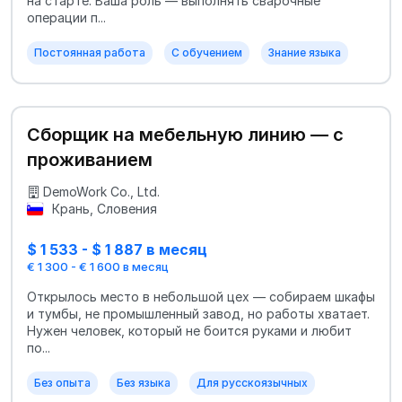
на старте. Ваша роль — выполнять сварочные
операции п...
Постоянная работа
С обучением
Знание языка
Сборщик на мебельную линию — с
проживанием
DemoWork Co., Ltd.
Крань, Словения
$ 1 533 - $ 1 887 в месяц
€ 1 300 - € 1 600 в месяц
Открылось место в небольшой цех — собираем шкафы
и тумбы, не промышленный завод, но работы хватает.
Нужен человек, который не боится руками и любит
по...
Без опыта
Без языка
Для русскоязычных