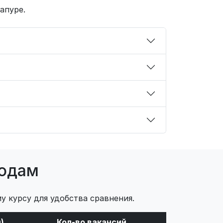
апуре.
родам
у курсу для удобства сравнения.
)
Кол-во вакансий