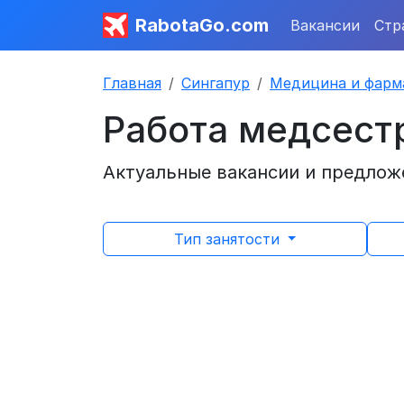
RabotaGo.com
Вакансии
Стр
Главная
Сингапур
Медицина и фарм
Работа медсест
Актуальные вакансии и предложе
Тип занятости