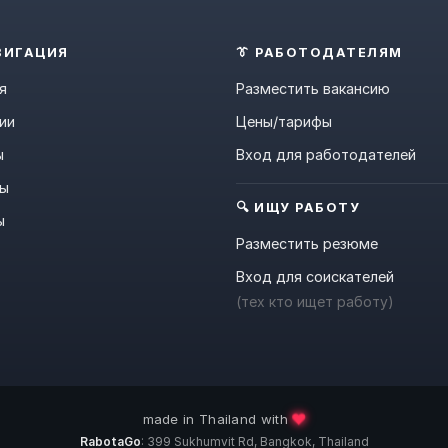
ВИГАЦИЯ
👔 РАБОТОДАТЕЛЯМ
я
Разместить вакансию
ии
Цены/тарифы
ы
Вход для работодателей
ны
🔍 ИЩУ РАБОТУ
ы
Разместить резюме
Вход для соискателей
(тех кто ищет работу)
❤️
made in Thailand with
RabotaGo
: 399 Sukhumvit Rd, Bangkok, Thailand