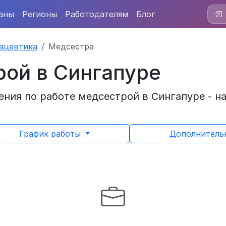
аны
Регионы
Работодателям
Блог
ацевтика
Медсестра
рой в Сингапуре
ния по работе медсестрой в Сингапуре - н
График работы
Дополнител