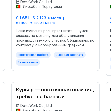
DemoWork Co., Ltd.
Лиссабон, Португалия
$ 1 651 - $ 2 123 в месяц
€ 1 400 - € 1 800 в месяц
Наша компания расширяет штат — нужен
слесарь по металлу для обслуживания
производственного участка. Официально, по
контракту, с нормированным графиком...
Постоянная работа
Высокая зарплата
Знание языка
Курьер — постоянная позиция,
требуется базовый
португальский
DemoWork Co., Ltd.
Лиссабон, Португалия