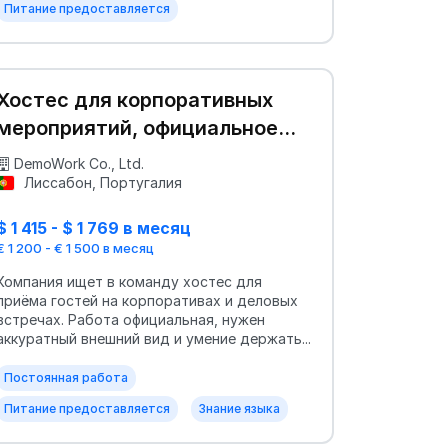
Питание предоставляется
Хостес для корпоративных
мероприятий, официальное
трудоустройство
DemoWork Co., Ltd.
Лиссабон, Португалия
$ 1 415 - $ 1 769 в месяц
€ 1 200 - € 1 500 в месяц
Компания ищет в команду хостес для
приёма гостей на корпоративах и деловых
встречах. Работа официальная, нужен
аккуратный внешний вид и умение держать...
Постоянная работа
Питание предоставляется
Знание языка