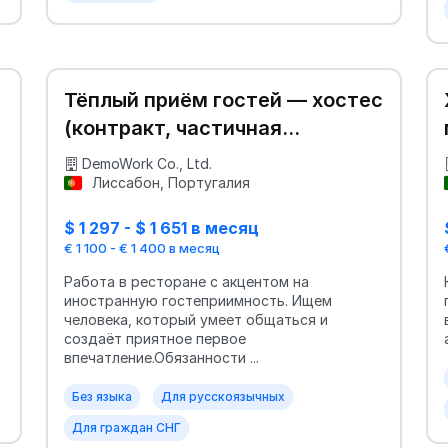
Тёплый приём гостей — хостес
(контракт, частичная
занятость)
DemoWork Co., Ltd.
Лиссабон, Португалия
$ 1 297 - $ 1 651 в месяц
€ 1 100 - € 1 400 в месяц
Работа в ресторане с акцентом на
иностранную гостеприимность. Ищем
человека, который умеет общаться и
создаёт приятное первое
впечатление.Обязанности ...
Без языка
Для русскоязычных
Для граждан СНГ