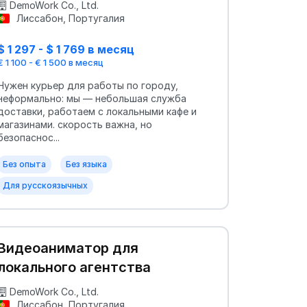
DemoWork Co., Ltd.
Лиссабон, Португалия
$ 1 297 - $ 1 769 в месяц
€ 1 100 - € 1 500 в месяц
Нужен курьер для работы по городу,
неформально: мы — небольшая служба
доставки, работаем с локальными кафе и
магазинами. скорость важна, но
безопаснос...
Без опыта
Без языка
Для русскоязычных
Видеоаниматор для
локального агентства
DemoWork Co., Ltd.
Лиссабон, Португалия