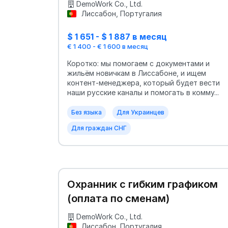
DemoWork Co., Ltd.
Лиссабон, Португалия
$ 1 651 - $ 1 887 в месяц
€ 1 400 - € 1 600 в месяц
Коротко: мы помогаем с документами и
жильём новичкам в Лиссабоне, и ищем
контент‑менеджера, который будет вести
наши русские каналы и помогать в комму...
Без языка
Для Украинцев
Для граждан СНГ
Охранник с гибким графиком
(оплата по сменам)
DemoWork Co., Ltd.
Лиссабон, Португалия