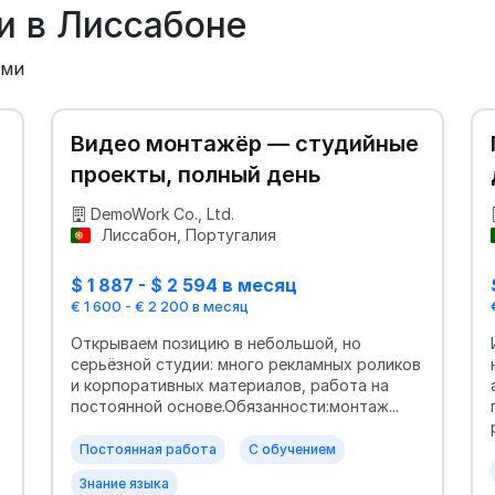
и в Лиссабоне
ыми
Видео монтажёр — студийные
проекты, полный день
DemoWork Co., Ltd.
Лиссабон, Португалия
$ 1 887 - $ 2 594 в месяц
€ 1 600 - € 2 200 в месяц
Открываем позицию в небольшой, но
серьёзной студии: много рекламных роликов
и корпоративных материалов, работа на
постоянной основе.Обязанности:монтаж...
Постоянная работа
С обучением
Знание языка