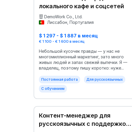
локального кафе и соцсетей
DemoWork Co., Ltd.
Лиссабон, Португалия
$ 1 297 - $ 1 887 в месяц
€ 1 100 - € 1 600 в месяц
Небольшой кусочек правды — у нас не
многомиллионный маркетинг, зато много
живых людей и запах свежей выпечки. Я —
владелец, поэтому пишу коротко: нуже...
Постоянная работа
Для русскоязычных
С обучением
Контент-менеджер для
русскоязычных с поддержкой
в адаптации