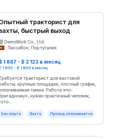
Опытный тракторист для
вахты, быстрый выход
DemoWork Co., Ltd.
Лиссабон, Португалия
$ 1 887 - $ 2 123 в месяц
€ 1 600 - € 1 800 в месяц
Требуется тракторист для вахтовой
работы: крупные площадки, плотный график,
оплачиваемая смена. Работа «по-
бригадному», нужен практичный человек,
гото...
Без опыта
Вахта
Проезд оплачивается