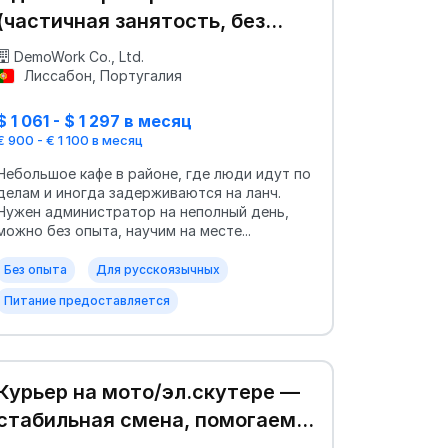
(частичная занятость, без
опыта)
DemoWork Co., Ltd.
Лиссабон, Португалия
$ 1 061 - $ 1 297 в месяц
€ 900 - € 1 100 в месяц
Небольшое кафе в районе, где люди идут по
делам и иногда задерживаются на ланч.
Нужен администратор на неполный день,
можно без опыта, научим на месте...
Без опыта
Для русскоязычных
Питание предоставляется
Курьер на мото/эл.скутере —
стабильная смена, помогаем с
документами