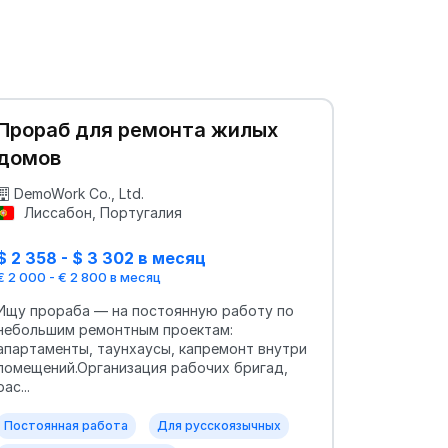
Прораб для ремонта жилых
домов
DemoWork Co., Ltd.
Лиссабон, Португалия
$ 2 358 - $ 3 302 в месяц
€ 2 000 - € 2 800 в месяц
Ищу прораба — на постоянную работу по
небольшим ремонтным проектам:
апартаменты, таунхаусы, капремонт внутри
помещений.Организация рабочих бригад,
рас...
Постоянная работа
Для русскоязычных