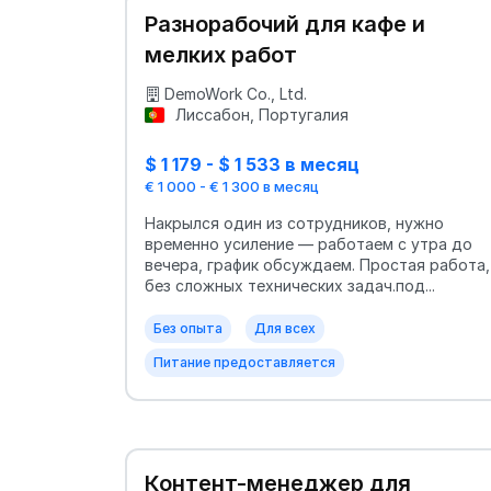
Разнорабочий для кафе и
мелких работ
DemoWork Co., Ltd.
Лиссабон, Португалия
$ 1 179 - $ 1 533 в месяц
€ 1 000 - € 1 300 в месяц
Накрылся один из сотрудников, нужно
временно усиление — работаем с утра до
вечера, график обсуждаем. Простая работа,
без сложных технических задач.под...
Без опыта
Для всех
Питание предоставляется
Контент-менеджер для