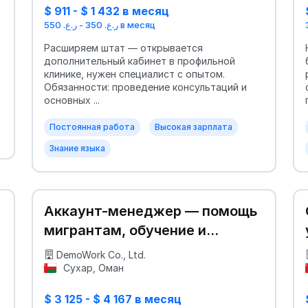
$ 911 - $ 1 432 в месяц
ر.ع. 350 - ر.ع. 550 в месяц
Расширяем штат — открывается
дополнительный кабинет в профильной
клинике, нужен специалист с опытом.
Обязанности: проведение консультаций и
основных ...
Постоянная работа
Высокая зарплата
Знание языка
Аккаунт-менеджер — помощь
мигрантам, обучение и
поддержка
DemoWork Co., Ltd.
Сухар, Оман
$ 3 125 - $ 4 167 в месяц