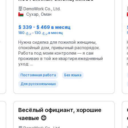
DemoWork Co., Ltd.
Сухар, Оман
$ 339 - $ 469 в месяц
ر.ع. 130 - ر.ع. 180 в месяц
у
Нужна сиделка для пожилой женщины,
спокойный дом, привычный распорядок.
Работа под моим контролем — я сам
проживаю в той же квартире.ежедневный
уход: ...
Постоянная работа
Без языка
Для русскоязычных
Весёлый официант, хорошие
чаевые 😊