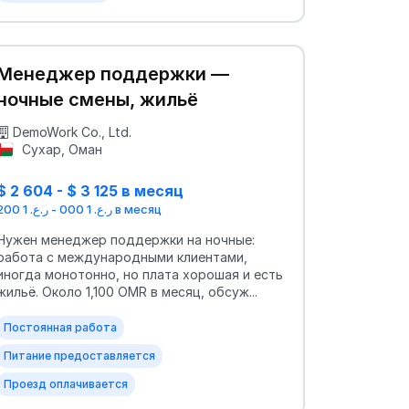
Менеджер поддержки —
ночные смены, жильё
DemoWork Co., Ltd.
Сухар, Оман
$ 2 604 - $ 3 125 в месяц
ر.ع. 1 000 - ر.ع. 1 200 в месяц
Нужен менеджер поддержки на ночные:
работа с международными клиентами,
иногда монотонно, но плата хорошая и есть
жильё. Около 1,100 OMR в месяц, обсуж...
Постоянная работа
Питание предоставляется
Проезд оплачивается