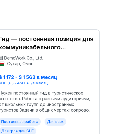
Гид — постоянная позиция для
коммуникабельного
специалиста
DemoWork Co., Ltd.
Сухар, Оман
$ 1 172 - $ 1 563 в месяц
ر.ع. 450 - ر.ع. 600 в месяц
Нужен постоянный гид в туристическое
агентство. Работа с разными аудиториями,
от школьных групп до иностранных
туристов.Задачи в общих чертах: сопрово...
Постоянная работа
Для всех
Для граждан СНГ