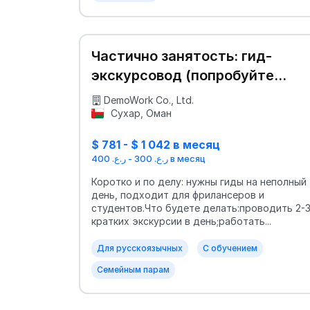
Частично занятость: гид-
экскурсовод (попробуйте
себя!) 😊
DemoWork Co., Ltd.
Сухар, Оман
$ 781 - $ 1 042 в месяц
ر.ع. 300 - ر.ع. 400 в месяц
Коротко и по делу: нужны гиды на неполный
день, подходит для фрилансеров и
студентов.Что будете делать:проводить 2-
кратких экскурсии в день;работать...
Для русскоязычных
С обучением
Семейным парам