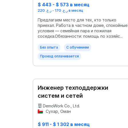
$ 443 - $ 573 в месяц
ر.ع. 170 - ر.ع. 220 в месяц
Предлагаем место для тех, кто только
приехал. Работа в частном доме, спокойные
условия — семейная пара и пожилая
соседка.Обязанности: помощь по хозяйс...
Без опыта
С обучением
Проезд оплачивается
Инженер техподдержки
систем и сетей
DemoWork Co., Ltd.
Сухар, Оман
$ 911 - $ 1 302 в месяц