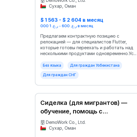
DemoWork Co., Ltd.
Сухар, Оман
$ 1 563 - $ 2 604 в месяц
ر.ع. 600 - ر.ع. 1 000 в месяц
Предлагаем контрактную позицию с
релокацией — для специалистов Flutter,
которые готовы переехать и работать над
несколькими продуктами одновременно.Ус...
Без языка
Для граждан Узбекистана
Для граждан СНГ
Сиделка (для мигрантов) —
обучение, помощь с
документами
DemoWork Co., Ltd.
Сухар, Оман