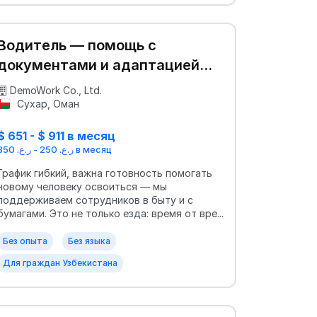
Водитель — помощь с
документами и адаптацией
для мигрантов
DemoWork Co., Ltd.
Сухар, Оман
$ 651 - $ 911 в месяц
ر.ع. 250 - ر.ع. 350 в месяц
График гибкий, важна готовность помогать
новому человеку освоиться — мы
поддерживаем сотрудников в быту и с
бумагами. Это не только езда: время от вре...
Без опыта
Без языка
Для граждан Узбекистана