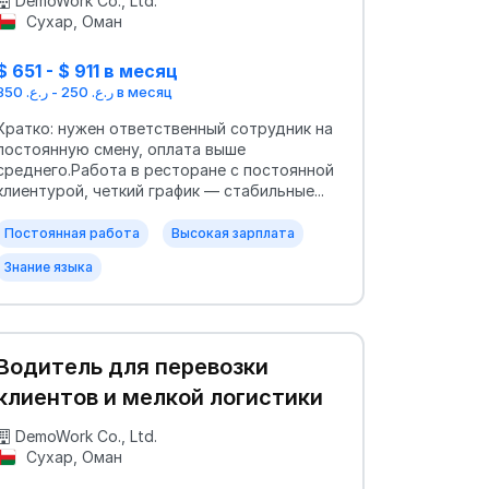
DemoWork Co., Ltd.
Сухар, Оман
$ 651 - $ 911 в месяц
ر.ع. 250 - ر.ع. 350 в месяц
Кратко: нужен ответственный сотрудник на
постоянную смену, оплата выше
среднего.Работа в ресторане с постоянной
клиентурой, четкий график — стабильные...
Постоянная работа
Высокая зарплата
Знание языка
Водитель для перевозки
клиентов и мелкой логистики
DemoWork Co., Ltd.
Сухар, Оман