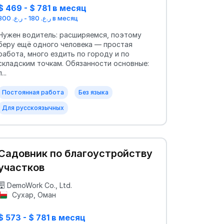
$ 469 - $ 781 в месяц
ر.ع. 180 - ر.ع. 300 в месяц
Нужен водитель: расширяемся, поэтому
беру ещё одного человека — простая
работа, много ездить по городу и по
складским точкам. Обязанности основные:
п...
Постоянная работа
Без языка
Для русскоязычных
Садовник по благоустройству
участков
DemoWork Co., Ltd.
Сухар, Оман
$ 573 - $ 781 в месяц