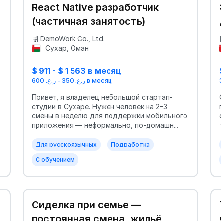
React Native разработчик
(частичная занятость)
DemoWork Co., Ltd.
Сухар, Оман
$ 911 - $ 1 563 в месяц
ر.ع. 350 - ر.ع. 600 в месяц
Привет, я владелец небольшой стартап-
студии в Сухаре. Нужен человек на 2–3
смены в неделю для поддержки мобильного
приложения — неформально, по-домашн...
Для русскоязычных
Подработка
С обучением
Сиделка при семье —
постоянная смена, жильё