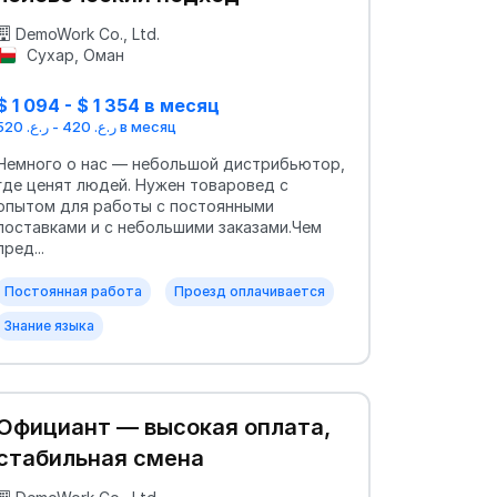
DemoWork Co., Ltd.
Сухар, Оман
$ 1 094 - $ 1 354 в месяц
ر.ع. 420 - ر.ع. 520 в месяц
Немного о нас — небольшой дистрибьютор,
где ценят людей. Нужен товаровед с
опытом для работы с постоянными
поставками и с небольшими заказами.Чем
пред...
Постоянная работа
Проезд оплачивается
Знание языка
Официант — высокая оплата,
стабильная смена