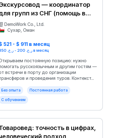
Экскурсовод — координатор
для групп из СНГ (помощь в
адаптации)
DemoWork Co., Ltd.
Сухар, Оман
$ 521 - $ 911 в месяц
ر.ع. 200 - ر.ع. 350 в месяц
Открываем постоянную позицию: нужно
помогать русскоязычным и другим гостям —
от встречи в порту до организации
трансферов и проведения туров. Контекст...
Без опыта
Постоянная работа
С обучением
Товаровед: точность в цифрах,
человеческий подход