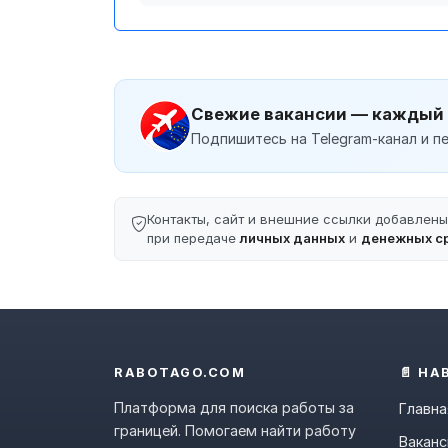
Свежие вакансии — каждый
Подпишитесь на Telegram-канал и пе
Контакты, сайт и внешние ссылки добавлен
при передаче
личных данных
и
денежных с
RABOTAGO.COM
📄 НА
Платформа для поиска работы за
Главна
границей. Помогаем найти работу
Ваканс