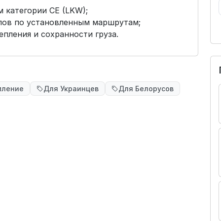
 категории CE (LKW);
лов по установленным маршрутам;
епления и сохранности груза.
мление
Для Украинцев
Для Белорусов