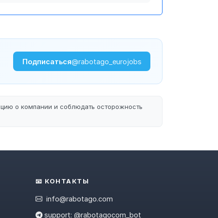
Подписаться
@rabotago_eurojobs
ацию о компании и соблюдать осторожность
📧 КОНТАКТЫ
info@rabotago.com
support: @rabotagocom_bot