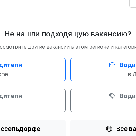
Не нашли подходящую вакансию?
осмотрите другие вакансии в этом регионе и категор
одителя
Води
рфе
в 
одителя
Води
и
Дюссельдорфе
Все в