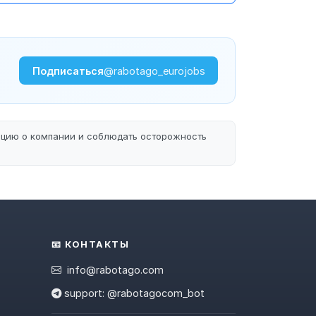
Подписаться
@rabotago_eurojobs
ацию о компании и соблюдать осторожность
📧 КОНТАКТЫ
info@rabotago.com
support: @rabotagocom_bot