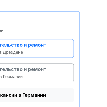
ии
тельство и ремонт
в Дрездене
тельство и ремонт
в Германии
акансии в Германии