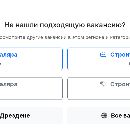
Не нашли подходящую вакансию?
осмотрите другие вакансии в этом регионе и категор
маляра
Строи
е
маляра
Строи
и
 Дрездене
Все в