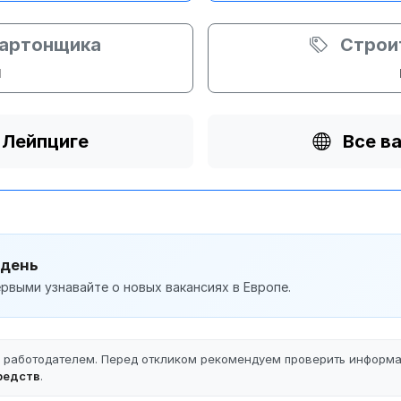
картонщика
Строи
и
 Лейпциге
Все в
 день
рвыми узнавайте о новых вакансиях в Европе.
ы работодателем. Перед откликом рекомендуем проверить информ
редств
.