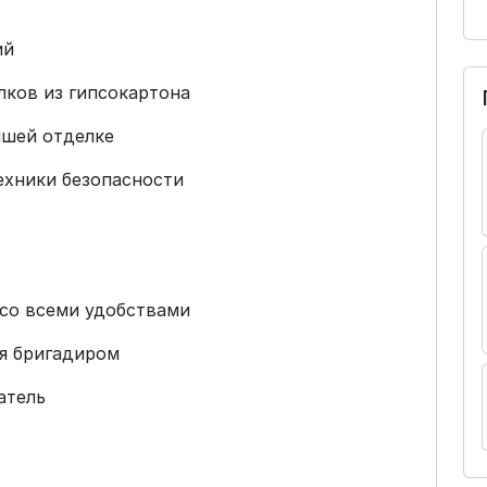
ий
лков из гипсокартона
йшей отделке
ехники безопасности
 со всеми удобствами
ся бригадиром
атель