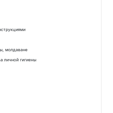
нструкциями
сы, молдаване
а личной гигиены