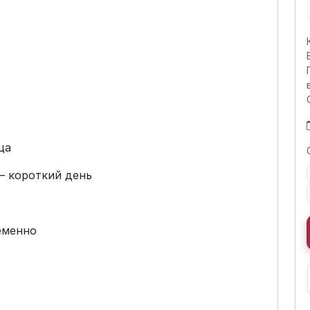
ца
 — короткий день
еменно