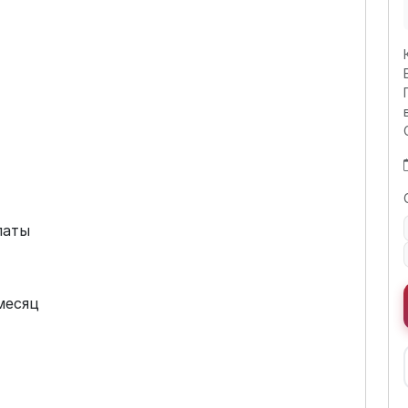
латы
месяц