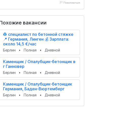
Пожаловаться
Похожие вакансии
👷 специалист по бетонной стяжке
📍 Германия, Линген 💰 Зарплата:
около 14,5 €/час
Берлин
•
Полная
•
Дневной
Каменщик / Опалубщик-бетонщик в
г Ганновер
Берлин
•
Полная
•
Дневной
Каменщик / Опалубщик-бетонщик
Германия, Баден-Вюртемберг
Берлин
•
Полная
•
Дневной