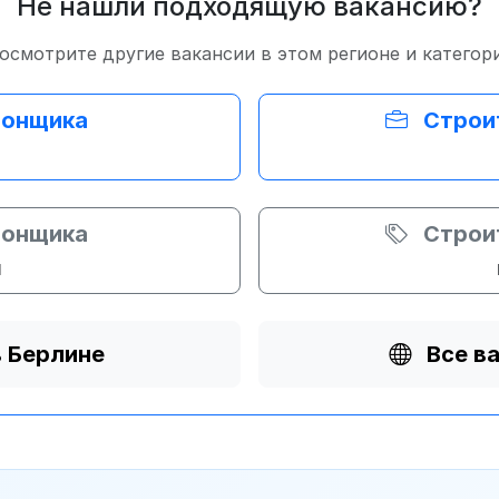
Не нашли подходящую вакансию?
осмотрите другие вакансии в этом регионе и категор
тонщика
Строи
тонщика
Строи
и
в Берлине
Все в