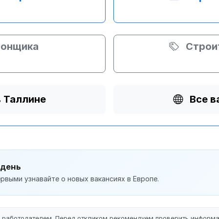
тонщика
Строи
в Таллине
Все в
 день
рвыми узнавайте о новых вакансиях в Европе.
ы работодателем. Перед откликом рекомендуем проверить информ