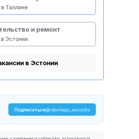
в Таллине
тельство и ремонт
в Эстонии
акансии в Эстонии
Подписаться
@rabotago_eurojobs
ацию о компании и соблюдать осторожность