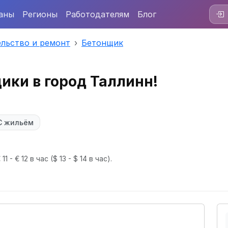
аны
Регионы
Работодателям
Блог
льство и ремонт
Бетонщик
ики в город Таллинн!
С жильём
1 - € 12 в час
($ 13 - $ 14 в час).