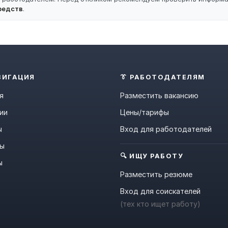
редств
.
ВИГАЦИЯ
👔 РАБОТОДАТЕЛЯМ
я
Разместить вакансию
ии
Цены/тарифы
ы
Вход для работодателей
ны
🔍 ИЩУ РАБОТУ
ы
Разместить резюме
Вход для соискателей
(тех кто ищет работу)