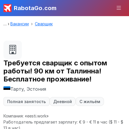
RabotaGo.com
Вакансии
Сварщик
Требуется сварщик с опытом
работы! 90 км от Таллинна!
Бесплатное проживание!
Тарту, Эстония
Полная занятость
Дневной
С жильём
Компания: «eesti.work»
Работодатель предлагает зарплату: € 9 - € 11 в час
($ 11 - $
13 в час).