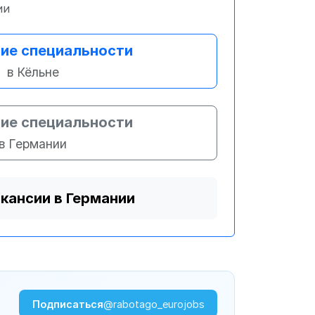
ии
ие специальности
в Кёльне
ие специальности
в Германии
акансии в Германии
Подписаться
@rabotago_eurojobs