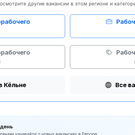
осмотрите другие вакансии в этом регионе и категор
орабочего
Рабоч
орабочего
Рабоч
и
в Кёльне
Все в
 день
рвыми узнавайте о новых вакансиях в Европе.