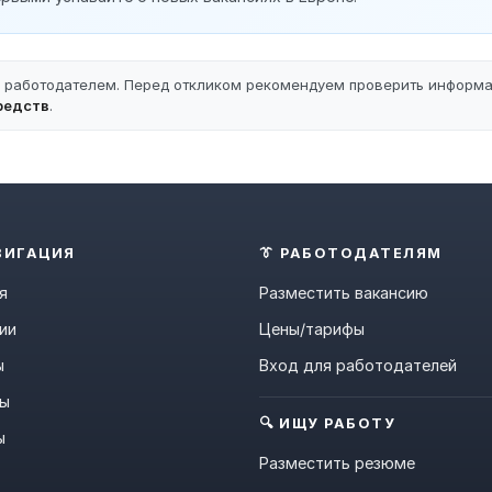
ы работодателем. Перед откликом рекомендуем проверить информ
редств
.
ВИГАЦИЯ
👔 РАБОТОДАТЕЛЯМ
я
Разместить вакансию
ии
Цены/тарифы
ы
Вход для работодателей
ны
🔍 ИЩУ РАБОТУ
ы
Разместить резюме