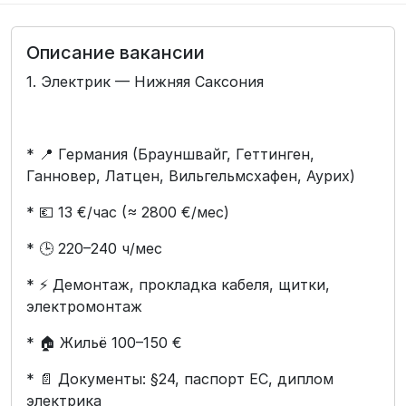
Описание вакансии
1. Электрик — Нижняя Саксония
* 📍 Германия (Брауншвайг, Геттинген,
Ганновер, Латцен, Вильгельмсхафен, Аурих)
* 💶 13 €/час (≈ 2800 €/мес)
* 🕒 220–240 ч/мес
* ⚡ Демонтаж, прокладка кабеля, щитки,
электромонтаж
* 🏠 Жильё 100–150 €
* 📄 Документы: §24, паспорт ЕС, диплом
электрика