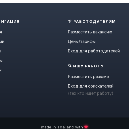
ВИГАЦИЯ
👔 РАБОТОДАТЕЛЯМ
я
Разместить вакансию
ии
Цены/тарифы
ы
Вход для работодателей
ны
🔍 ИЩУ РАБОТУ
ы
Разместить резюме
Вход для соискателей
(тех кто ищет работу)
❤️
made in Thailand with