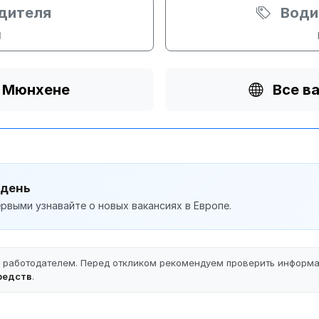
одителя
Води
и
в Мюнхене
Все в
 день
рвыми узнавайте о новых вакансиях в Европе.
ы работодателем. Перед откликом рекомендуем проверить информ
редств
.