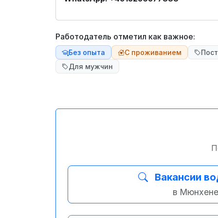
Работодатель отметил как важное:
Без опыта
С проживанием
Пост
Для мужчин
П
Вакансии в
в Мюнхен