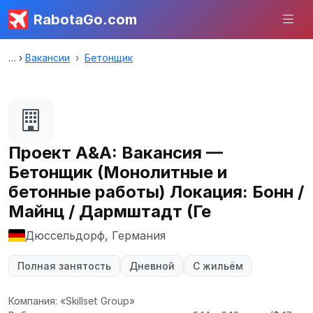
RabotaGo.com
Вакансии
Бетонщик
Проект А&А: Вакансия —
Бетонщик (Монолитные и
бетонные работы) Локация: Бонн /
Майнц / Дармштадт (Ге
Дюссельдорф, Германия
Полная занятость
Дневной
С жильём
Компания: «Skillset Group»