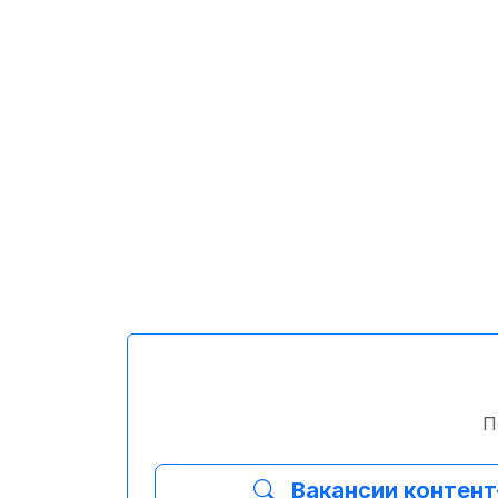
П
Вакансии контен