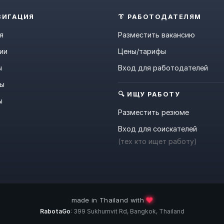
ВИГАЦИЯ
👔 РАБОТОДАТЕЛЯМ
я
Разместить вакансию
ии
Цены/тарифы
ы
Вход для работодателей
ны
🔍 ИЩУ РАБОТУ
ы
Разместить резюме
Вход для соискателей
(тех кто ищет работу)
❤️
made in Thailand with
RabotaGo
: 399 Sukhumvit Rd, Bangkok, Thailand