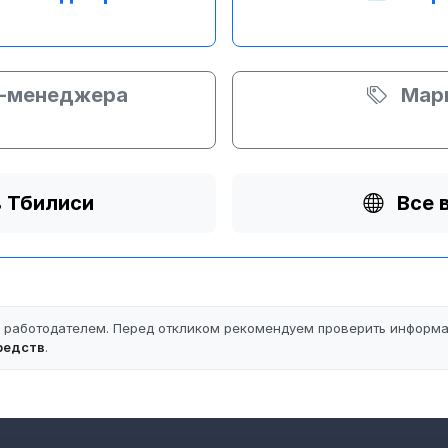
т-менеджера
Марк
в Тбилиси
Все 
ы работодателем. Перед откликом рекомендуем проверить информ
редств
.