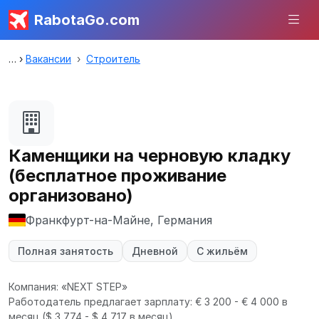
RabotaGo.com
Вакансии
Строитель
Каменщики на черновую кладку
(бесплатное проживание
организовано)
Франкфурт-на-Майне, Германия
Полная занятость
Дневной
С жильём
Компания: «NEXT STEP»
Работодатель предлагает зарплату: € 3 200 - € 4 000 в
месяц
($ 3 774 - $ 4 717 в месяц).