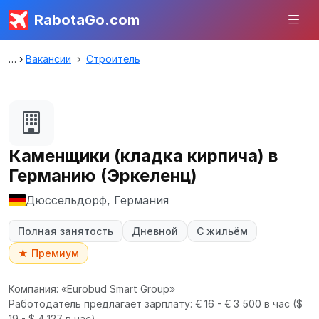
RabotaGo.com
Вакансии
Строитель
Каменщики (кладка кирпича) в
Германию (Эркеленц)
Дюссельдорф, Германия
Полная занятость
Дневной
С жильём
★ Премиум
Компания: «Eurobud Smart Group»
Работодатель предлагает зарплату: € 16 - € 3 500 в час
($
19 - $ 4 127 в час).