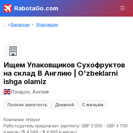
RabotaGo.com
Вакансии
Упаковщик
Ищем Упаковщиков Сухофруктов
на склад В Англию | O'zbeklarni
ishga olamiz
Лондон, Англия
Полная занятость
Дневной
С жильём
Компания: «Hays»
Работодатель предлагает зарплату: GBP 3 000 - GBP 3 700
в месяц
($ 4 049 - $ 4 993 в месяц).