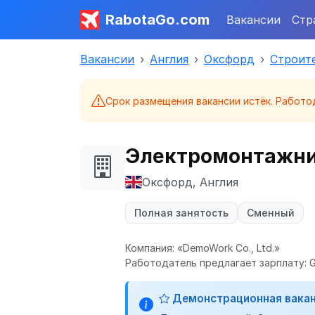
RabotaGo.com
Вакансии
Стр
Вакансии
Англия
Оксфорд
Строит
Срок размещения вакансии истёк. Работо
Электромонтажник
Оксфорд, Англия
Полная занятость
Сменный
Компания: «DemoWork Co., Ltd.»
Работодатель предлагает зарплату: G
Демонстрационная вака