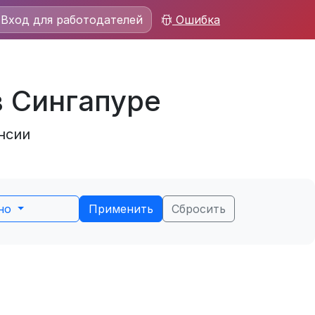
Вход для работодателей
Ошибка
в Сингапуре
нсии
ьно
Применить
Сбросить