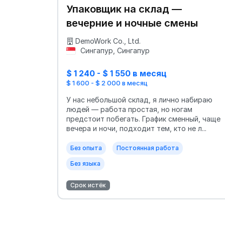
Упаковщик на склад —
вечерние и ночные смены
DemoWork Co., Ltd.
Сингапур, Сингапур
$ 1 240 - $ 1 550 в месяц
$ 1 600 - $ 2 000 в месяц
У нас небольшой склад, я лично набираю
людей — работа простая, но ногам
предстоит побегать. График сменный, чаще
вечера и ночи, подходит тем, кто не л...
Без опыта
Постоянная работа
Без языка
Срок истёк